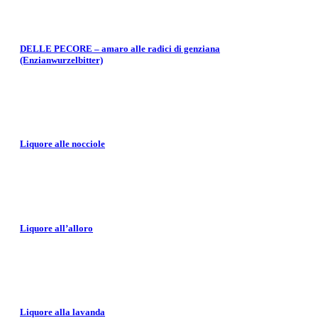
DELLE PECORE – amaro alle radici di genziana
(Enzianwurzelbitter)
Liquore alle nocciole
Liquore all’alloro
Liquore alla lavanda