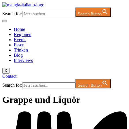
Zum
Inhalt
Search for:
Search Button
springen
Home
Regionen
Events
Essen
Trinken
Blog
Interviews
X
Contact
Search for:
Search Button
Grappe und Liquör