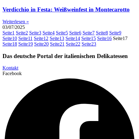
Verdicchio in Festa: Weißweinfest in Montecarotto
Weiterlesen »
03/07/2025
Seite
1
Seite
2
Seite
3
Seite
4
Seite
5
Seite
6
Seite
7
Seite
8
Seite
9
Seite
10
Seite
11
Seite
12
Seite
13
Seite
14
Seite
15
Seite
16
Seite
17
Seite
18
Seite
19
Seite
20
Seite
21
Seite
22
Seite
23
Das deutsche Portal der italienischen Delikatessen
Kontakt
Facebook