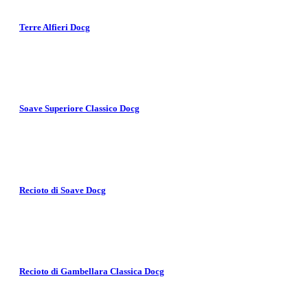
Terre Alfieri Docg
Soave Superiore Classico Docg
Recioto di Soave Docg
Recioto di Gambellara Classica Docg