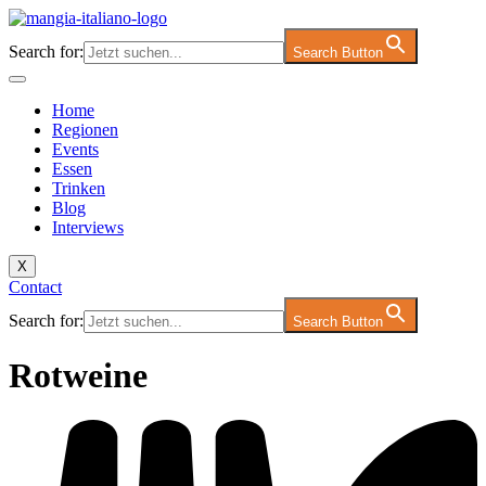
Zum
Inhalt
Search for:
Search Button
springen
Home
Regionen
Events
Essen
Trinken
Blog
Interviews
X
Contact
Search for:
Search Button
Rotweine