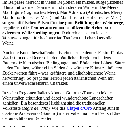
Im Belpaese herrscht in vielen Regionen ein mildes, ausgeglichenes
Klima mit warmen Sommern und moderaten Wintern. Die Meere –
Mar Ligure (Ligurisches Meer), Mar Adriatico (Adriatisches Meer),
Mar Ionio (Ionisches Meer) und Mar Tirreno (Tyrrhenisches Meer)
sorgen mit frischen Brisen für
eine gute Belüftung der Weinberge
,
regulieren die Temperaturen
und
schützen die Reben vor
extremen Wetterbedingungen
. Dadurch entstehen ideale
Voraussetzungen für hochwertige Trauben und charaktervolle
Weine.
Auch die Bodenbeschaffenheit ist ein entscheidender Faktor für das
Wachstum edler Beeren. In den nördlichen Regionen Italiens
fördern die klimatischen Bedingungen und Böden eine höhere Säure
in den Trauben, während im Süden das wärmere Klima zu höheren
Zuckerwerten führt – was kräftigere und alkoholreichere Weine
hervorbringt. So prägt das Terroir jeden italienischen Wein mit
einem unverwechselbaren Charakter.
In vielen Regionen Italiens können Gourmet-Touristen lokale
Weinstraßen erkunden und dabei wunderschöne Landschaften
genießen. Ein besonderes Highlight sind die traditionellen
Volksfeste (
sagre del vino
), wie das
Ciapèl d’Oro
Anfang Juni in
Castione Andevenno (Sondrio) in der Valtellina – ein Fest zu Ehren
der autochthonen Rebsorten.