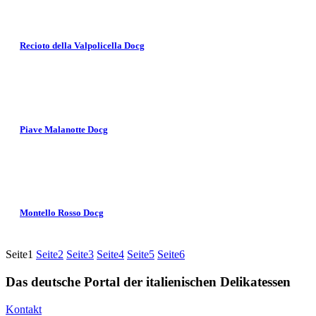
Recioto della Valpolicella Docg
Piave Malanotte Docg
Montello Rosso Docg
Seite
1
Seite
2
Seite
3
Seite
4
Seite
5
Seite
6
Das deutsche Portal der italienischen Delikatessen
Kontakt