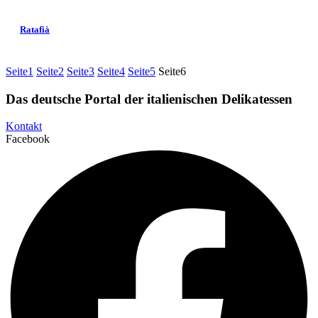
Ratafià
Seite
1
Seite
2
Seite
3
Seite
4
Seite
5
Seite
6
Das deutsche Portal der italienischen Delikatessen
Kontakt
Facebook