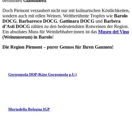
berühmten
Gianduiotti
.
Doch Piemont verzaubert nicht nur mit kulinarischen Köstlichkeiten,
sondern auch mit edlen Weinen. Weltberühmte Tropfen wie
Barolo
DOCG
,
Barbaresco DOCG
,
Gattinara DOCG
und
Barbera
d’Asti DOCG
zählen zu den bedeutendsten Rotweinen der Region.
Ein absolutes Muss für Weinliebhaber:innen ist das
Museo del Vino
(Weinmuseum) in Barolo
!
Die Region Piemont – purer Genuss für Ihren Gaumen!
Gorgonzola DOP (Käse Gorgonzola g.U.)
Mortadella Bologna IGP