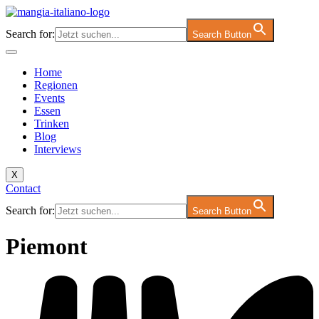
Zum
Inhalt
Search for:
Search Button
springen
Home
Regionen
Events
Essen
Trinken
Blog
Interviews
X
Contact
Search for:
Search Button
Piemont