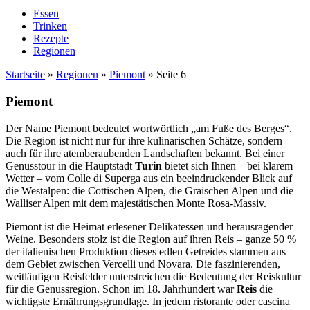
Essen
Trinken
Rezepte
Regionen
Startseite
»
Regionen
»
Piemont
»
Seite 6
Piemont
Der Name Piemont bedeutet wortwörtlich „am Fuße des Berges“.
Die Region ist nicht nur für ihre kulinarischen Schätze, sondern
auch für ihre atemberaubenden Landschaften bekannt. Bei einer
Genusstour in die Hauptstadt
Turin
bietet sich Ihnen – bei klarem
Wetter – vom Colle di Superga aus ein beeindruckender Blick auf
die Westalpen: die Cottischen Alpen, die Graischen Alpen und die
Walliser Alpen mit dem majestätischen Monte Rosa-Massiv.
Piemont ist die Heimat erlesener Delikatessen und herausragender
Weine. Besonders stolz ist die Region auf ihren Reis – ganze 50 %
der italienischen Produktion dieses edlen Getreides stammen aus
dem Gebiet zwischen Vercelli und Novara. Die faszinierenden,
weitläufigen Reisfelder unterstreichen die Bedeutung der Reiskultur
für die Genussregion. Schon im 18. Jahrhundert war
Reis
die
wichtigste Ernährungsgrundlage. In jedem ristorante oder cascina