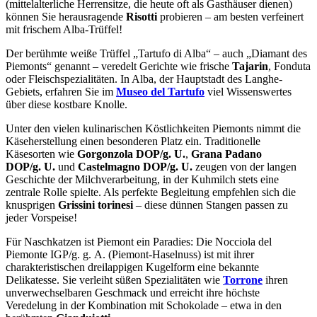
(mittelalterliche Herrensitze, die heute oft als Gasthäuser dienen)
können Sie herausragende
Risotti
probieren – am besten verfeinert
mit frischem Alba-Trüffel!
Der berühmte weiße Trüffel „Tartufo di Alba“ – auch „Diamant des
Piemonts“ genannt – veredelt Gerichte wie frische
Tajarin
, Fonduta
oder Fleischspezialitäten. In Alba, der Hauptstadt des Langhe-
Gebiets, erfahren Sie im
Museo del Tartufo
viel Wissenswertes
über diese kostbare Knolle.
Unter den vielen kulinarischen Köstlichkeiten Piemonts nimmt die
Käseherstellung einen besonderen Platz ein. Traditionelle
Käsesorten wie
Gorgonzola DOP/g. U.
,
Grana Padano
DOP/g. U.
und
Castelmagno DOP/g. U.
zeugen von der langen
Geschichte der Milchverarbeitung, in der Kuhmilch stets eine
zentrale Rolle spielte. Als perfekte Begleitung empfehlen sich die
knusprigen
Grissini torinesi
– diese dünnen Stangen passen zu
jeder Vorspeise!
Für Naschkatzen ist Piemont ein Paradies: Die Nocciola del
Piemonte IGP/g. g. A. (Piemont-Haselnuss) ist mit ihrer
charakteristischen dreilappigen Kugelform eine bekannte
Delikatesse. Sie verleiht süßen Spezialitäten wie
Torrone
ihren
unverwechselbaren Geschmack und erreicht ihre höchste
Veredelung in der Kombination mit Schokolade – etwa in den