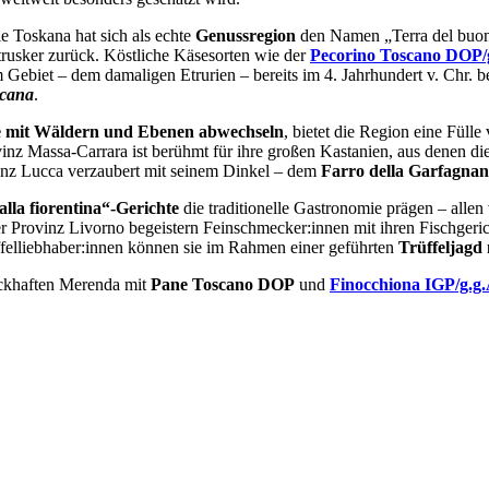
e Toskana hat sich als echte
Genussregion
den Namen „Terra del buon 
Etrusker zurück. Köstliche Käsesorten wie der
Pecorino Toscano DOP/
em Gebiet – dem damaligen Etrurien – bereits im 4. Jahrhundert v. Chr
cana
.
rge mit Wäldern und Ebenen abwechseln
, bietet die Region eine Fülle
inz Massa-Carrara ist berühmt für ihre großen Kastanien, aus denen di
inz Lucca verzaubert mit seinem Dinkel – dem
Farro della Garfagnan
alla fiorentina“-Gerichte
die traditionelle Gastronomie prägen – alle
der Provinz Livorno begeistern Feinschmecker:innen mit ihren Fischge
üffelliebhaber:innen können sie im Rahmen einer geführten
Trüffeljagd
ackhaften Merenda mit
Pane Toscano DOP
und
Finocchiona IGP/g.g.