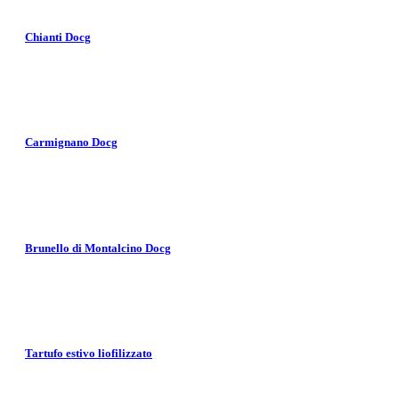
Chianti Docg
Carmignano Docg
Brunello di Montalcino Docg
Tartufo estivo liofilizzato