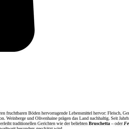
ihren fruchtbaren Böden hervorragende Lebensmittel hervor: Fleisch, G
gion. Weinberge und Olivenhaine prägen das Land nachhaltig. Seit Jahr
erleiht traditionellen Gerichten wie der beliebten
Bruschetta
– oder
Fe
weltweit besonders geschätzt wird.