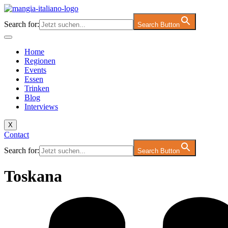
Zum
Inhalt
Search for:
Search Button
springen
Home
Regionen
Events
Essen
Trinken
Blog
Interviews
X
Contact
Search for:
Search Button
Toskana