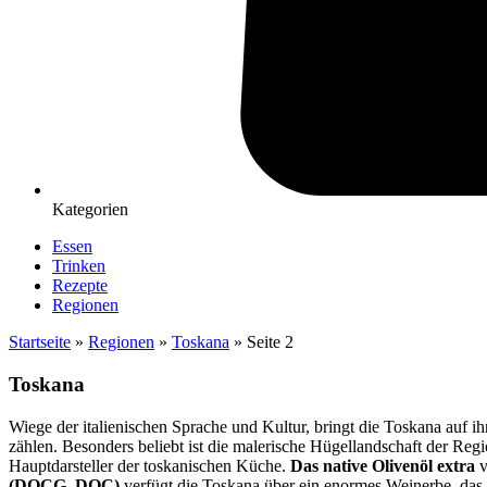
Kategorien
Essen
Trinken
Rezepte
Regionen
Startseite
»
Regionen
»
Toskana
»
Seite 2
Toskana
Wiege der italienischen Sprache und Kultur, bringt die Toskana auf 
zählen. Besonders beliebt ist die malerische Hügellandschaft der Re
Hauptdarsteller der toskanischen Küche.
Das native Olivenöl extra
v
(DOCG, DOC)
verfügt die Toskana über ein enormes Weinerbe, das 