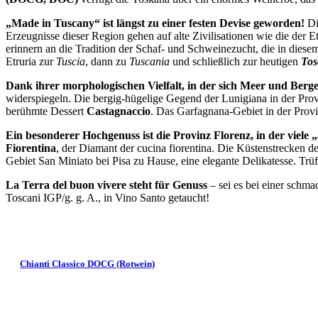
„Made in Tuscany“ ist längst zu einer festen Devise geworden!
Di
Erzeugnisse dieser Region gehen auf alte Zivilisationen wie die der 
erinnern an die Tradition der Schaf- und Schweinezucht, die in dies
Etruria zur
Tuscia
, dann zu
Tuscania
und schließlich zur heutigen
Tos
Dank ihrer morphologischen Vielfalt, in der sich Meer und Be
widerspiegeln. Die bergig-hügelige Gegend der Lunigiana in der Prov
berühmte Dessert
Castagnaccio
. Das Garfagnana-Gebiet in der Prov
Ein besonderer Hochgenuss ist die Provinz Florenz, in der viele „
Fiorentina
, der Diamant der cucina fiorentina. Die Küstenstrecken 
Gebiet San Miniato bei Pisa zu Hause, eine elegante Delikatesse. Tr
La Terra del buon vivere steht für Genuss
– sei es bei einer schm
Toscani IGP/g. g. A., in Vino Santo getaucht!
Chianti Classico DOCG (Rotwein)